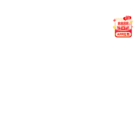
操作逻辑清楚，找比赛不绕路，设置也很人性化，第一次用
就能上手。
【功能全】
不只是直播和比分，球队数据、历史战绩、技术统计全都配
齐，用起来顺手。
【跨设备流畅】
家里电视、手机、平板都试过，同账号同步没问题，体验一
致性很高。
问鼎网页版入口 App · 千万用户信赖