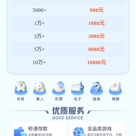
问鼎网页版登录入口-问鼎(中国)一站式游戏服务平台依托自
主研发的实时监控系统，持续追踪每场赛事数据、用户访问
行为及平台各环节运转状态。
全球赛事覆盖率
98%
数据处理实时性
95%
用户请求响应率
99.9%
品牌使命愿景