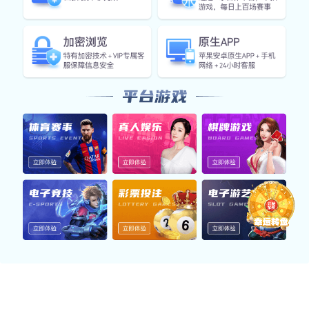
v6.3.0 · 版本发布
发布日期：2025年10月18日
本次更新重点提升多终端体验、一致性推荐策略以及账户系
统稳定性。
1. 多端统一适配
针对桌面、移动、小程序端进行布局标准化，用户可跨设备继续
浏览赛事与历史操作，无需重复设置。
新引入的“核心组件容错机制”确保即使部分模块异常也不会影响
主要流程，进一步增强平台可靠性。
2. 推荐系统升级
推荐逻辑加入用户操作偏好、浏览行为等维度，动态生成个性化