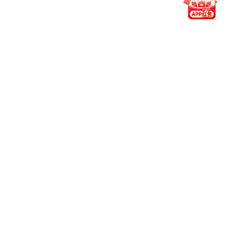
持地区自动切换赛事内容与显示格式。
同时根据用户地理位置适配页面时区与本地显示，优化 问鼎网页
版登录入口-问鼎(中国)一站式游戏服务平台 的跨区域使用体验。
荣誉与成就
问鼎网页版入口 在多个国际赛事科技平台评比中脱颖而出，
持续提升安全性与观赛体验。