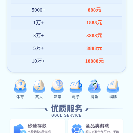
C罗作为球队的核心球员，在亚冠决赛中本应发挥重
要作用。然而，他的表现却未能达到预期。在比赛
中，虽然有几次精彩的个人突破，但最终没有转化为
进球。这一情况使得球队失去了信心，也影响了整体
战术安排。
不仅如此，C罗在关键时刻的失误也被评论员和球迷
广泛讨论。他原本可以通过精准的传球或射门帮助球
队扭转局势，却因为紧张导致失误频频。这种情况不
仅令他自己感到沮丧，也让全队士气受到影响。
最终，球队未能赢得冠军，这对于已经取得无数荣誉
的C罗来说，无疑是一个巨大的心理打击。在这样的
重大比赛中，他没有能够展现出自己的最佳状态，使
得外界对他的能力产生质疑。