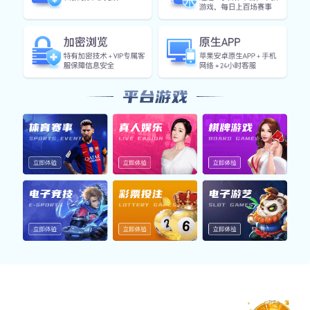
2、团队配合的问题
C罗虽然是一名顶级球员，但足球毕竟是团队运动，
只依靠个人能力是无法赢得比赛。亚冠决赛中，球队
整体配合出现了问题，特别是在进攻端，多次错失良
机。队友之间缺乏默契，使得前场攻击力不足。
此外，中场球员在组织进攻时显得力不从心，经常无
法准确找到C罗的位置。这样的局面不仅限制了他的
发挥，还导致球队整体战斗力下降。在简单而有效的
配合上，缺乏相互理解与支持，使得整个团队陷入低
迷状态。
教练组对此问题也有所察觉，但实际上改变并非易
事。面对复杂多变的比赛环境，需要时间来磨合，而