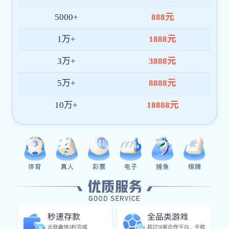
安东尼奥·席尔瓦自加入本菲卡以来，他在场上的表现
可圈可点。这位年轻球员不仅展现了出色的防守能
力，还具备良好的进攻意识。在多个赛季中，他帮助
球队稳固防线，并且参与进攻，为球队贡献了不少助
攻。
此外，席尔瓦在比赛中的冷静和成熟也令人印象深
刻。尽管年纪轻轻，但他面对压力时总能保持镇定，
展现出强大的心理素质。这种特质使得他在关键比赛
中能够发挥重要作用，赢得教练和队友们的信任。
随着赛季的深入，他逐渐成为球队不可或缺的一员。
无论是在国内联赛还是欧洲赛场上，席尔瓦都用自己
的实际行动证明了自己的价值。他的发展潜力让人期
待，也因此吸引了众多国际俱乐部的目光。