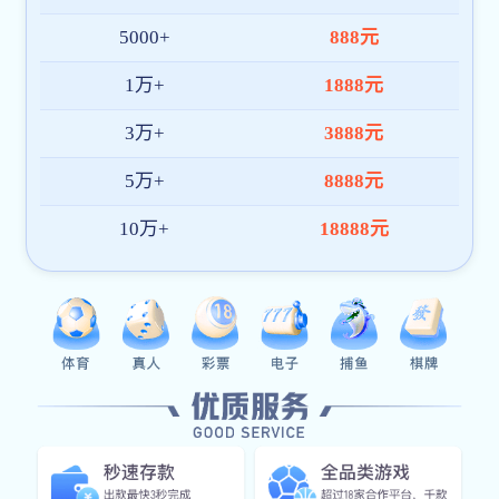
篮板球在比赛中的重要性，以及这两位优秀运动员如
何推动中国篮球的发展。
1、乔丹米奇的个人表现
乔丹米奇本赛季展现了出色的竞技状态，以场均11个
篮板的数据证明了自己在内线争夺中的统治力。他不
仅具备强壮的身体素质，更拥有敏锐的判断力和良好
的位置感，使他能够快速抢下防守和进攻篮板。在多
场关键比赛中，乔丹米奇频频上演精彩的抢篮板瞬
间，为球队提供了源源不断的二次进攻机会。
此外，乔丹米奇以积极拼搏著称，他每一次拼抢都全
力以赴，不怕身体对抗，这种斗志也感染着队友们。
在比赛中，他经常能够在最关键时刻为球队稳定局
面，帮助球队掌控节奏。无论是面对强大的对手还是