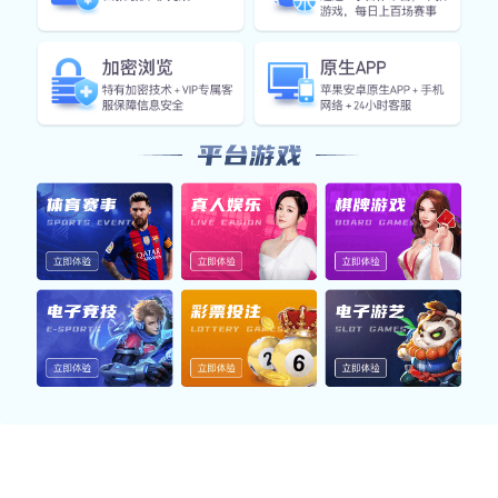
逆境挑战，他总能保持冷静并发挥出色。
随着赛季深入，乔丹米奇逐渐成为球队不可或缺的一
部分。他不仅仅是一个优秀的篮板手，还通过默契配
合和战术执行提升了整个球队的竞争力。正因如此，
他最终荣获CBA常规赛篮板王称号，自然名至实归。
2、周琦的重要贡献与影响
作为中国篮球的新生代代表，周琦同样不容小觑。他
以9.1个篮板的数据获得本土篮板王称号，展现了他出
色的技术功底与战术意识。尽管他的场均数据略逊于
外援，但周琦凭借扎实的基本功和丰富的大赛经验，
在关键时刻屡屡扭转局势，为球队带来更多信心。
周琦在防守端尤其突出，他不仅能够有效限制对方核
心球员，还能通过封盖和干扰投篮来保护自己的禁