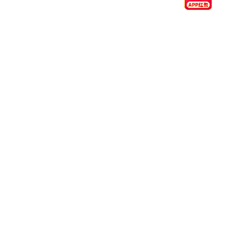
4、对CBA整体水平提升的意义
此次乔丹米奇与周琦分别夺得常规赛和本土最佳篮板
王，无疑反映出CBA联赛整体水平正在不断提升。越
来越多优秀内线球员崭露头角，让人看到了中国篮球
未来发展的希望。这些年轻选手们所展现出来的不仅
是个人能力，还有团队合作意识，这对于整个联赛都
有着重要意义。
CBA作为国内最高水平职业篮球联赛，其发展历程伴
随着无数汗水与努力。而如今，通过像乔丹米奇与周
琦这样的优秀运动员，我们可以看到更高层次、更激
烈竞争下所孕育出的新机遇。只有不断培养新生代人
才，中国篮球才能够持续向前发展，实现更长远目