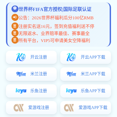
乔丹米奇以场均11个篮板荣膺CBA
常规赛篮板王周琦以91个篮板获本