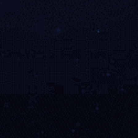
勒布朗与弗拉格的对决分析：
持球前锋
2026-05-30
推荐
问鼎网页版入口
鼎网页版入口官方网站提供综合娱乐与体育服务，涵盖足
、篮球、电竞等赛事资讯、数据分析及互动游戏体验。支
持网页版与移动端访问，提供手机版、app下载、登录入
、官方网站、网页版、平台、网址、地址、注册、娱乐入
，方便用户实时获取赛事动态和参与互动娱乐。平台持续
化体验与稳定性，致力于打造多端统一的体育资讯与娱乐