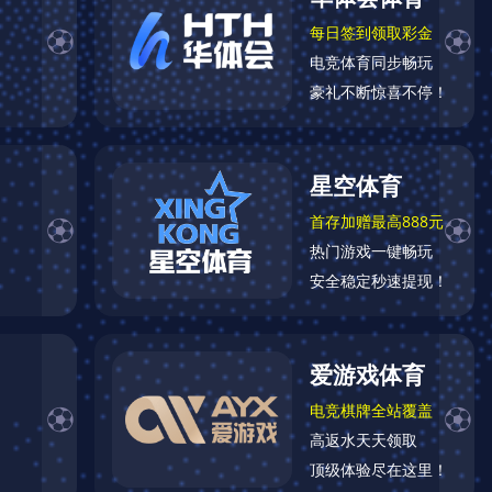
议表现
何凭借独特的天赋和超
绝杀与逆转，分析他如
思考。同时，我们还会