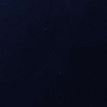
了他的形象。
现梦想，这样的不懈奋
像他一样，通过努力实
魔法时刻”的背后，是
。
为全能型球员所具备的一
出他的独特价值。因
大贡献。
大的运动。我们相信，