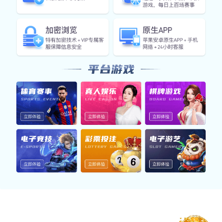
2、布莱顿的引援需求
对于布莱顿来说，引进像马拉这样的年轻前锋显然是
为了提升球队实力。随着英超竞争日趋激烈，保持稳
定并不断增强阵容深度是每个俱乐部必须面对的问
题。布莱顿近年来表现不错，但想要进一步突破，需
要补充一些具有攻击性的球员。
此外，球队目前面临伤病问题，一些主力球员缺席，
使得替补阵容捉襟见肘。在这种情况下，引入新的攻
击手，可以缓解当前困境，并为全队注入新的活力。
通过收购马拉这样的灵动前锋，将极大丰富球队战术
选择，有助于提高整体竞技水平。
当然，引进新球员不仅仅是为了当下，更是着眼于长