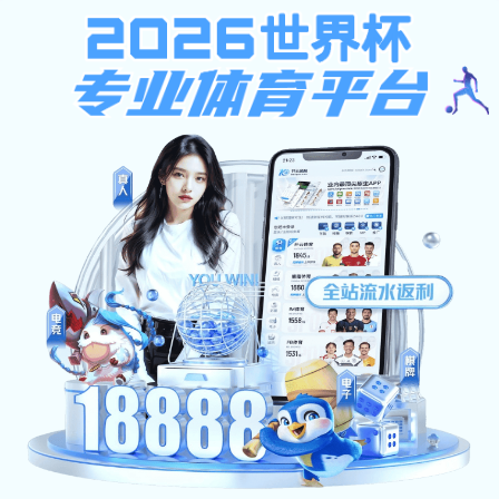
注册入口
全天更新 ·
问鼎网页版入口
赛事实时同步
无论您身在何处，
问鼎网页版入口APP
为您带来高
速、高清、稳定的观赛体验。
下载客户端
网页端访问