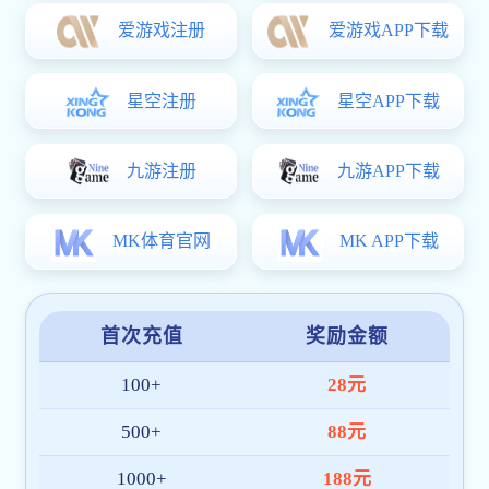
2026-06-04 19:56
62 次阅读
首页
/
体育新闻
近日，德甲球队科隆的前锋马拉成为了英超球队布莱
顿的引援目标。根据体育记者法尔克的报道，布莱顿
已经向科隆提出了3900万欧元的报价，但科隆方面却
给出了5000万欧元的要价。这一事件引发了广泛关
注，因为马拉在近期表现出色，是许多球队争相追逐
的对象。本文将从四个方面深入探讨这一转会传闻，
包括马拉的个人能力、布莱顿的引援需求、科隆俱乐
部的态度以及可能对双方产生的影响。
1、马拉个人能力分析