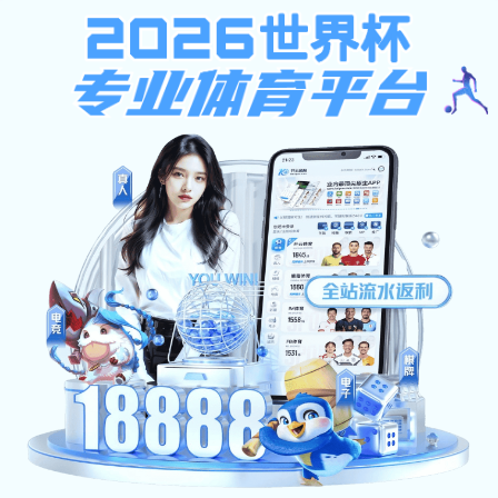
注册入口
全天更新 ·
问鼎网页版入口
赛事实时同步
无论您身在何处，
问鼎网页版入口APP
为您带来高
速、高清、稳定的观赛体验。
下载客户端
网页端访问