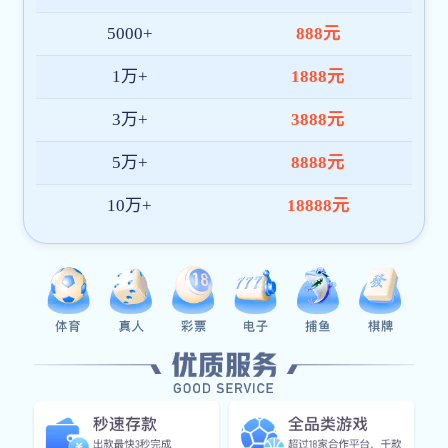
1、个人意志的力量
亚马尔作为年轻球员，在重伤后选择出现在训练场
上，这一举动充分展示了他的坚强意志和不屈精神。
面对严峻的挑战，他并没有选择退缩，而是用实际行
动鼓舞着身边的人。这种勇气不仅来源于他对足球事
业的热爱，更是他对自己职业生涯的一种负责态度。
此外，亚马尔的表现也给年轻球员树立了榜样。他让
我们看到，即使在逆境中，只要心中有梦想，就能找
到继续前行的方法。这种信念能够激励其他队员，让
他们明白面对困难时，不应放弃努力，而要迎难而
上。
这种个人意志不仅体现在比赛中，更是在日常训练和