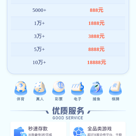
1、赛事背景与历史交锋
胡拜尔库迪西亚与利雅得胜利之间的交锋历史悠久，
双方在过去几年的对决中均有过精彩表现。随着时间
推移，这两支球队逐渐形成了各自独特的风格和竞争
策略。在这样的背景下，每次相遇都成为了球迷们关
注的焦点。
此次比赛前，胡拜尔库迪西亚已经取得了一系列令人
瞩目的成绩，他们在最近几轮联赛中的状态火热。而
利雅得胜利虽然同样是一支强队，但在面对近来的挑
战时却显得有些疲惫。因此，双方在心理上的准备和
战略部署显得尤为关键。
历史数据显示，两队过去交手记录相对平衡，不过随
着胡拜尔库迪西亚近期状态回暖，这场比赛被认为是