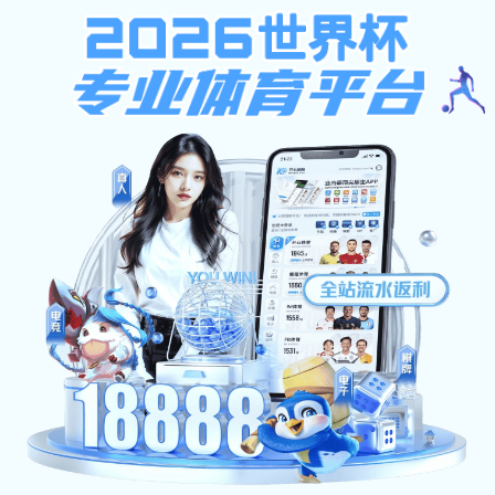
注册入口
全天更新 ·
问鼎网页版入口
赛事实时同步
无论您身在何处，
问鼎网页版入口APP
为您带来高
速、高清、稳定的观赛体验。
下载客户端
网页端访问