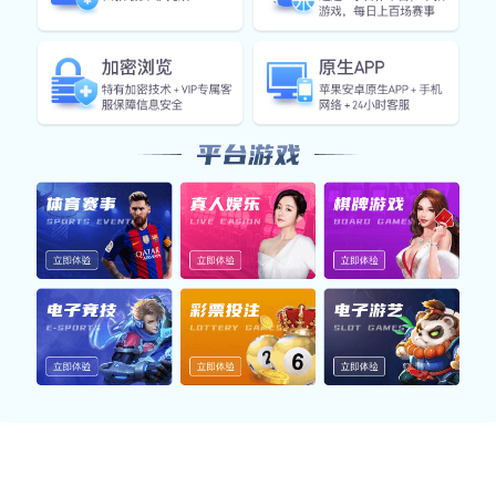
改变历史记录的一次良机。最终，他们成功实现了这
个目标，为今后的交锋奠定了新的基调。
2、比赛过程与关键瞬间
本场比赛一开始，胡拜尔库迪西亚便展现出强烈的进
攻欲望。他们通过快速传球和灵活跑位不断撕扯对方
防线，使对手难以适应节奏。在第一个进球时，球队
利用一次角球机会迅速发起反击，将比分改写为1:0。
随着比赛进行，胡拜尔库迪西亚保持着高压态势，而
利雅得胜利则试图通过控球来稳住局势。然而，在防
守上，他们频频出现失误，被胡拜尔库迪西亚抓住机
会，再次攻入一球，将比分扩大至2:0。
尽管最后一段时间利雅得胜利也尝试进行反扑并制造