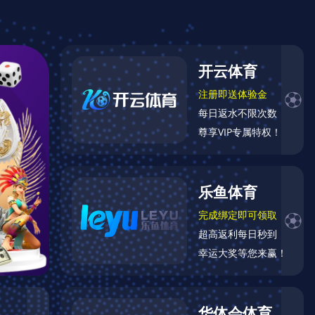
App
公司
体育
注册入口
简介
新闻
鼎网页版入口
赛事实时同
入口APP
为您带来高速、高清、稳定
端访问