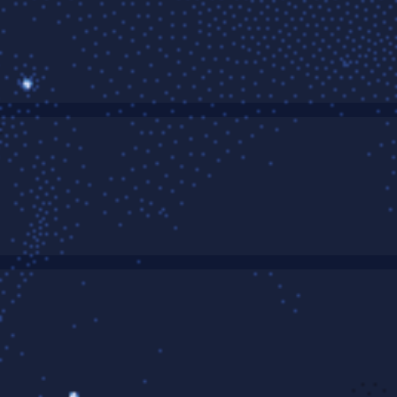
心称球队经历风雨总冠军荣耀更衣室
2026-05-20 12:47
47 次阅读
首页
/
体育新闻
劳恩对球队的表现表达了坚定的信心，他认为球队经历了风雨洗
压力和挑战，布劳恩强调更衣室内保持冷静，不让慌张情绪影响
阐述布劳恩的观点，包括球队经历风雨的重要性、总冠军荣耀带