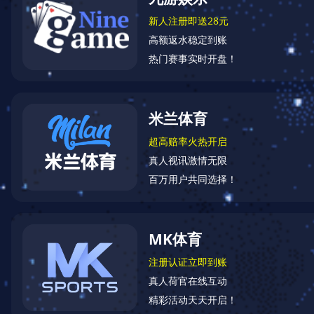
布劳恩坚定信
在近期的采访中，布
的荣耀。面对外界的
章将从四个方面详细