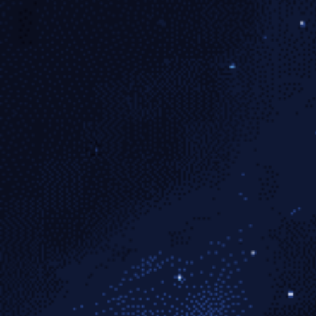
他还特别强调，更衣
去迎接挑战。这样的
佳时，其余队友也会
最后，布劳恩表示，
出更多，而不是只顾
4、如何在
在高压赛事中，怎样
如深呼吸、正念冥想
的问题，以达到情感
他指出，当面对艰难
个成员都感受到来自
了解，从而增强相互