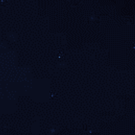
下一篇：
拉菲尼亚因激动言论道歉称马竞下
4
穆勒社交媒体分享补时点球精
彩瞬间
2026-05-19
推荐