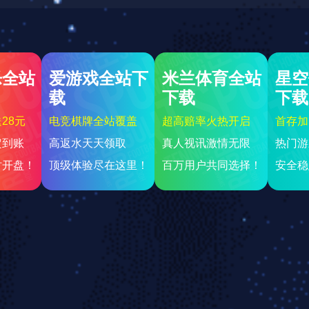
及如何在压力下保持冷静。通过对这些方面的探讨，我们能够更
的意义。
历风雨的重要性
球队而言，经历磨难和挫折是不可避免的。在这个过程中，球员
了团队凝聚力。布劳恩指出，正是由于过去的一系列困难，这支
。当面对强敌时，他们已经具备了足够的心理素质，以应对各种
使得每位球员都明白，只有通过努力与坚持才能获得成功。布劳
充分体现。他相信，通过不断克服挑战，队员们会在关键时刻展
次失败都是一次宝贵的经验积累。无论是战术上的失误还是心理
的重要动力。因此，在经历过风雨之后，他们更加渴望站上总冠
荣耀带来的激励