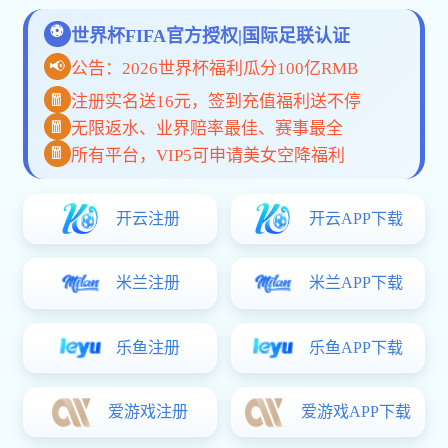
拜仁曼联多特争抢利物浦16岁前锋
文森特约瑟夫引发关注