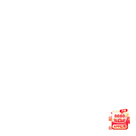
拜仁慕尼黑作为德国足球先锋，一直以来都积极投入
青训体系，希望培养未来之星。而曼联则以其悠久历
史著称，在青训方面也有着丰富经验，他们渴望找到
下一个鲁尼式的人才来延续辉煌。同时，多特蒙德以
培养年轻球员闻名，他们擅长通过合理使用战术来帮
助小将快速成长，这为他们增加了争取成功签约文森
特·约瑟夫的筹码。
这种竞争不仅仅体现在金钱上，更包括培养方式和球
队文化等方面。在选择加盟哪支球队时，文森特·约瑟
夫及其团队必然会考虑到这些因素，从而做出最符合
自己发展的决定。这种综合考虑无疑将影响到未来几
个月内转会谈判的发展方向。