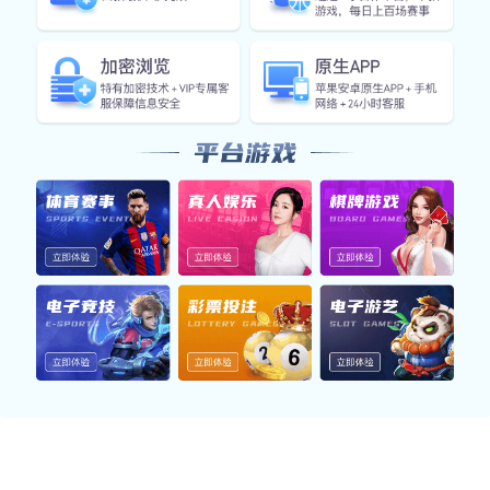
此，各大俱乐部对他的关注并非偶然，而是基于他全
面而优异的个人能力。
2、市场价值与潜力分析
随着足球市场对年轻球员重视程度不断提高，文森特·
约瑟夫目前已经成为转会市场上的一颗耀眼新星。他
年仅16岁，但由于其在场上的表现超出同龄人，使得
他的市场价值迅速上升。根据近期数据分析，其身价
已经突破百万欧元，这对于一名少年球员来说，是相
当可观的数据。
此外，随着他在青年队级别赛事中的持续优异表现，
不少足球专家预测，如果继续保持这样的状态，他未
来有望跻身顶级联赛甚至国家队行列。这种预期无疑
推动了他的市值提升，也吸引了更多俱乐部希望进行